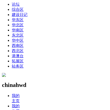
论坛
综合区
建设日记
华东区
华北区
华南区
东北区
华中区
西南区
西北区
港澳台
拓展区
站务区
chinahwd
我的
主页
我的