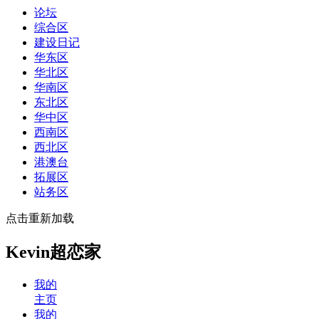
论坛
综合区
建设日记
华东区
华北区
华南区
东北区
华中区
西南区
西北区
港澳台
拓展区
站务区
点击重新加载
Kevin超恋家
我的
主页
我的