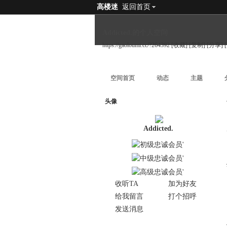
高楼迷
返回首页
Addicted.的个人空间
https://gaoloumi.cc/?264392
[收藏]
[复制]
[分享]
空间首页
动态
主题
头像
Addicted.
收听TA
加为好友
给我留言
打个招呼
发送消息