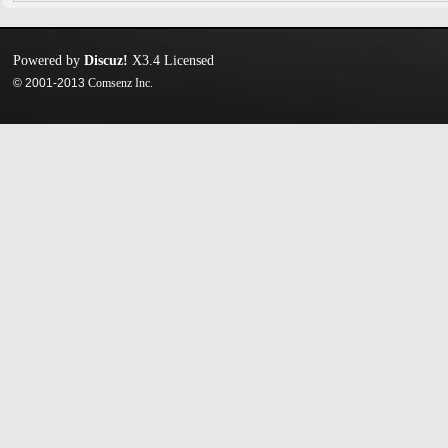
Powered by
Discuz!
X3.4
Licensed
© 2001-2013
Comsenz Inc.
迷