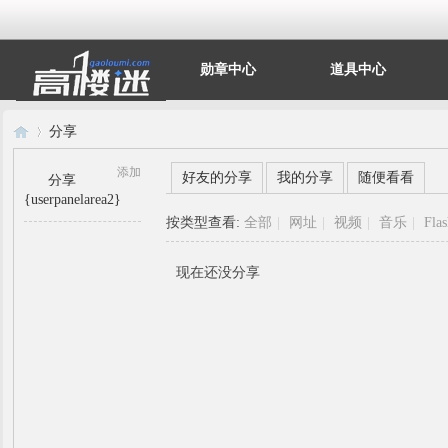
勋章中心
道具中心
分享
添加
好友的分享
我的分享
随便看看
分享
{userpanelarea2}
高
›
按类型查看:
全部
|
网址
|
视频
|
音乐
|
Fla
现在还没分享
楼