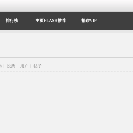
排行榜
主页FLASH推荐
捐赠VIP
sh
|
投票
|
用户
|
帖子