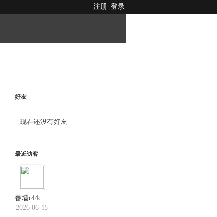
注册
登录
好友
现在还没有好友
料
最近访客
蕃墙c44c．us
2026-06-15