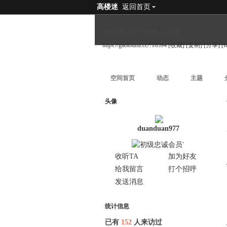
高楼迷
返回首页
duanduan977的个人空间
https://gaoloumi.cc/?16594
[收藏]
[复制]
[分享]
[
空间首页
动态
主题
头像
duanduan977
收听TA
加为好友
给我留言
打个招呼
发送消息
统计信息
已有
152
人来访过