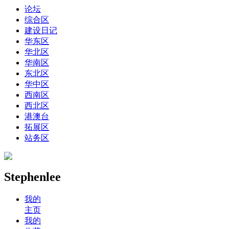
论坛
综合区
建设日记
华东区
华北区
华南区
东北区
华中区
西南区
西北区
港澳台
拓展区
站务区
Stephenlee
我的
主页
我的