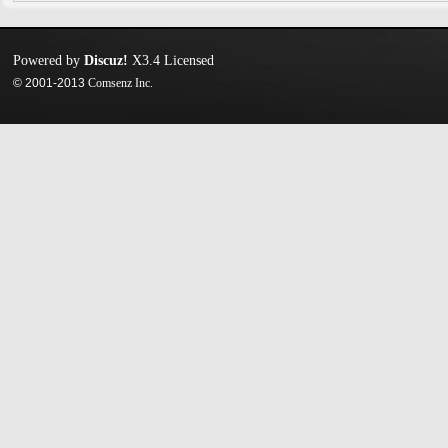
Powered by
Discuz!
X3.4
Licensed
© 2001-2013
Comsenz Inc.
迷