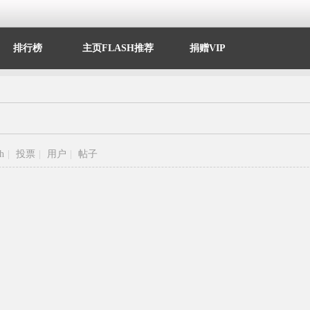
排行榜
主页FLASH推荐
捐赠VIP
sh
|
投票
|
用户
|
帖子