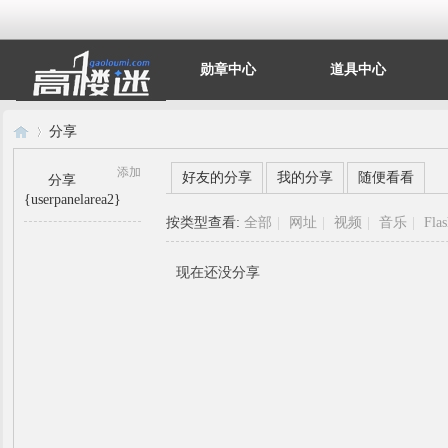
勋章中心
道具中心
分享
添加
好友的分享
我的分享
随便看看
分享
{userpanelarea2}
高
›
按类型查看:
全部
|
网址
|
视频
|
音乐
|
Fla
现在还没分享
楼