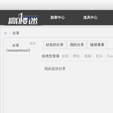
勋章中心
道具中心
分享
添加
好友的分享
我的分享
随便看看
分享
{userpanelarea2}
高
›
按类型查看:
全部
|
网址
|
视频
|
音乐
|
Fla
现在还没分享
楼