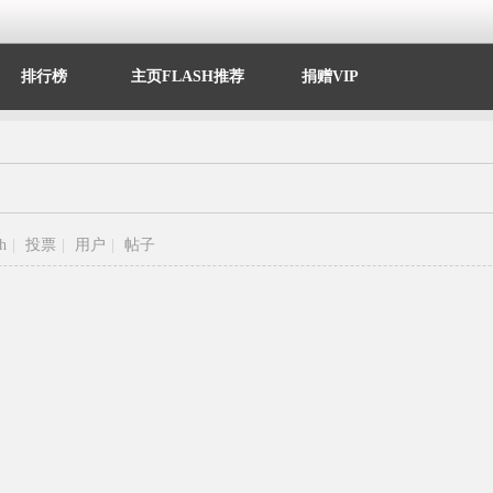
排行榜
主页FLASH推荐
捐赠VIP
sh
|
投票
|
用户
|
帖子