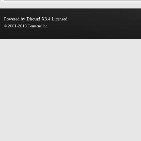
Powered by
Discuz!
X3.4
Licensed
© 2001-2013
Comsenz Inc.
迷