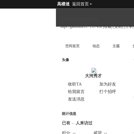
高楼迷
返回首页
大河秀才的个人空间
https://gaoloumi.cc/?1317430
[收藏]
[复制]
[分享]
空间首页
动态
主题
头像
大河秀才
收听TA
加为好友
给我留言
打个招呼
发送消息
统计信息
已有
--
人来访过
积分:
--
威望:
--