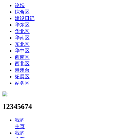
论坛
综合区
建设日记
华东区
华北区
华南区
东北区
华中区
西南区
西北区
港澳台
拓展区
站务区
12345674
我的
主页
我的