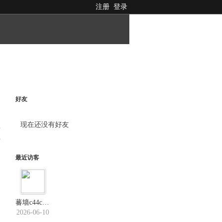
注册
登录
好友
现在还没有好友
料
最近访客
蕃墙c44c．us
2026-06-10