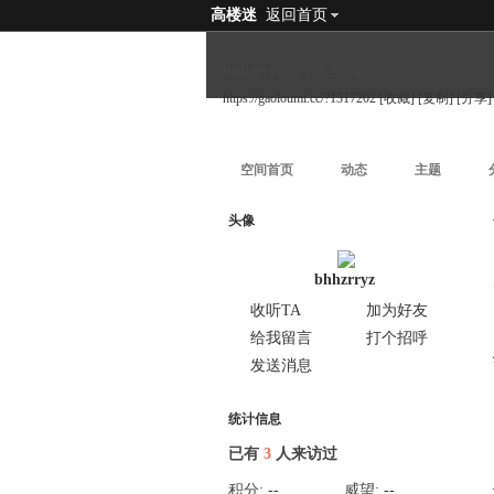
高楼迷
返回首页
bhhzrryz的个人空间
https://gaoloumi.cc/?1317202
[收藏]
[复制]
[分享]
空间首页
动态
主题
头像
bhhzrryz
收听TA
加为好友
给我留言
打个招呼
发送消息
统计信息
已有
3
人来访过
积分:
--
威望:
--