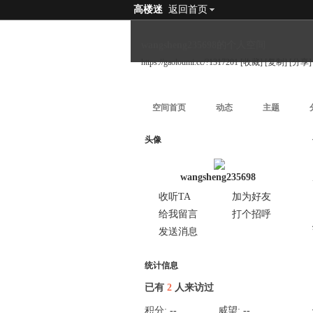
高楼迷
返回首页
wangsheng235698的个人空间
https://gaoloumi.cc/?1317201
[收藏]
[复制]
[分享]
空间首页
动态
主题
头像
wangsheng235698
收听TA
加为好友
给我留言
打个招呼
发送消息
统计信息
已有
2
人来访过
积分:
--
威望:
--