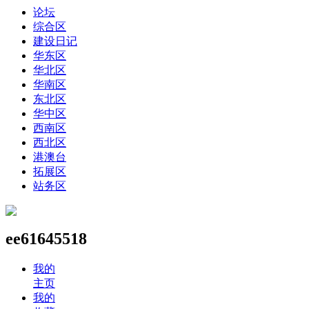
论坛
综合区
建设日记
华东区
华北区
华南区
东北区
华中区
西南区
西北区
港澳台
拓展区
站务区
ee61645518
我的
主页
我的