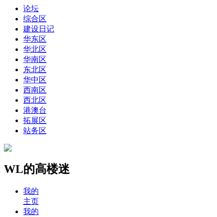
论坛
综合区
建设日记
华东区
华北区
华南区
东北区
华中区
西南区
西北区
港澳台
拓展区
站务区
WL的高楼迷
我的
主页
我的