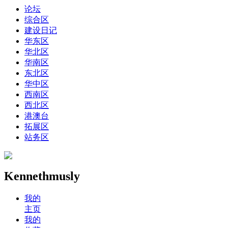
论坛
综合区
建设日记
华东区
华北区
华南区
东北区
华中区
西南区
西北区
港澳台
拓展区
站务区
Kennethmusly
我的
主页
我的