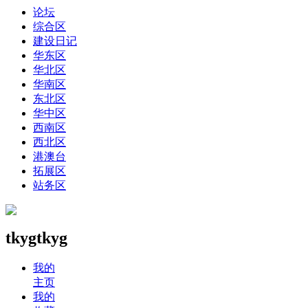
论坛
综合区
建设日记
华东区
华北区
华南区
东北区
华中区
西南区
西北区
港澳台
拓展区
站务区
tkygtkyg
我的
主页
我的