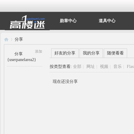
勋章中心
道具中心
分享
添加
好友的分享
我的分享
随便看看
分享
{userpanelarea2}
高
›
按类型查看:
全部
|
网址
|
视频
|
音乐
|
Fla
现在还没分享
楼