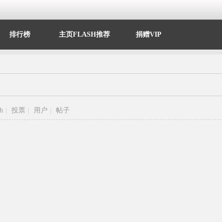
排行榜
主页FLASH推荐
捐赠VIP
sh
|
投票
|
用户
|
帖子