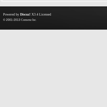
Powered by
Discuz!
X3.4
Licensed
© 2001-2013
Comsenz Inc.
迷