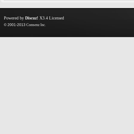
Powered by
Discuz!
X3.4
Licensed
© 2001-2013
Comsenz Inc.
迷