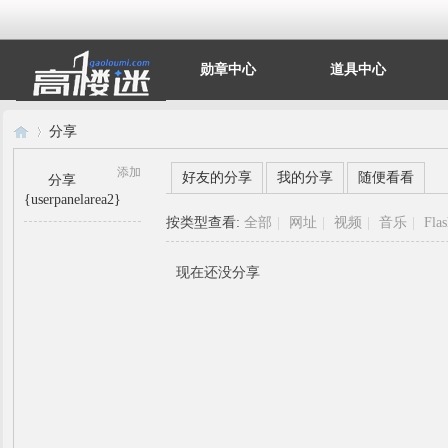
勋章中心
道具中心
分享
添加
好友的分享
我的分享
随便看看
分享
{userpanelarea2}
高
›
按类型查看:
全部
|
网址
|
视频
|
音乐
|
Fla
现在还没分享
楼