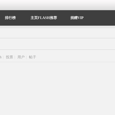
排行榜
主页FLASH推荐
捐赠VIP
sh
|
投票
|
用户
|
帖子