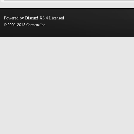
Powered by
Discuz!
X3.4
Licensed
© 2001-2013
Comsenz Inc.
迷