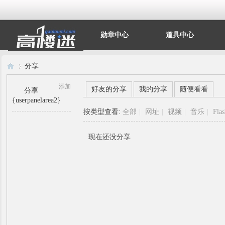
勋章中心
道具中心
分享
添加
好友的分享
我的分享
随便看看
分享
{userpanelarea2}
高
›
按类型查看:
全部
|
网址
|
视频
|
音乐
|
Fla
现在还没分享
楼