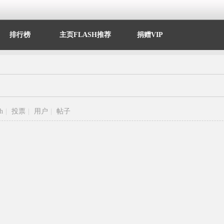
排行榜
主页FLASH推荐
捐赠VIP
sh
|
投票
|
用户
|
帖子