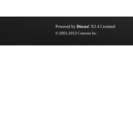
Powered by
Discuz!
X3.4
Licensed
© 2001-2013
Comsenz Inc.