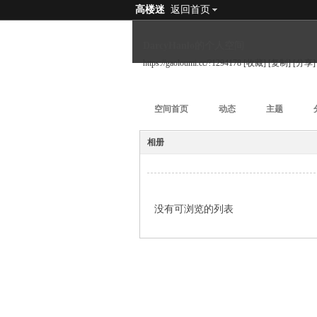
高楼迷
返回首页
DarcyHanlo的个人空间
https://gaoloumi.cc/?1294178
[收藏]
[复制]
[分享]
空间首页
动态
主题
相册
没有可浏览的列表