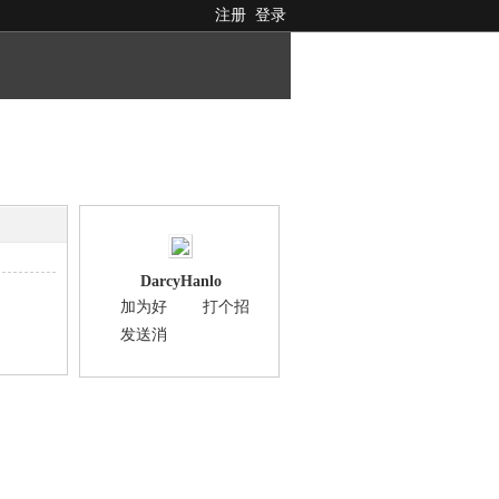
注册
登录
DarcyHanlo
加为好
打个招
友
呼
发送消
息