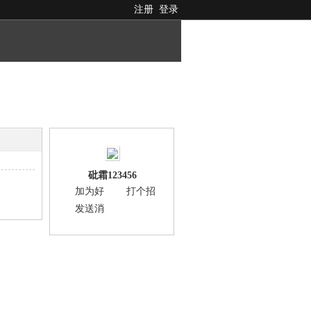
注册
登录
砒霜123456
加为好
打个招
友
呼
发送消
息