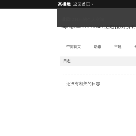
高楼迷
返回首页
砒霜123456的个人空间
https://gaoloumi.cc/?1286411
[收藏]
[复制]
[分享]
空间首页
动态
主题
日志
还没有相关的日志