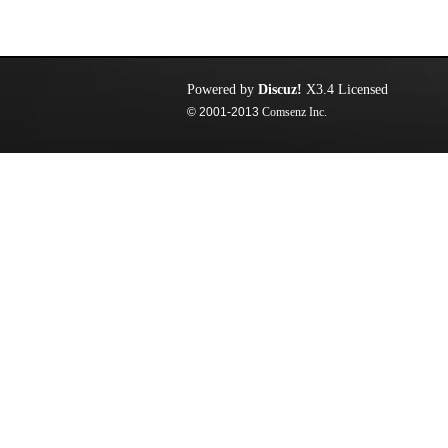
Powered by
Discuz!
X3.4
Licensed
© 2001-2013
Comsenz Inc.