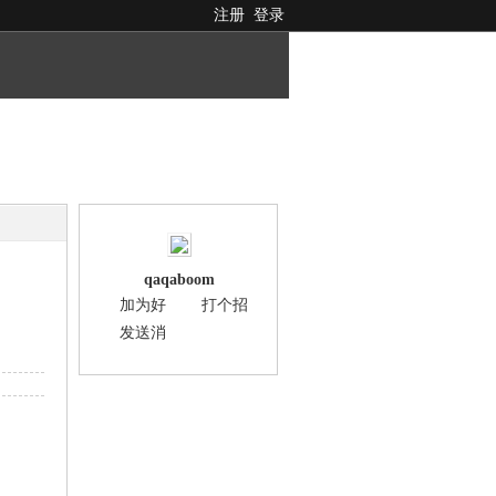
注册
登录
qaqaboom
加为好
打个招
友
呼
发送消
息