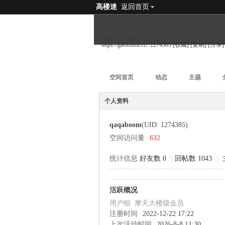
高楼迷
返回首页
qaqaboom的个人空间
https://gaoloumi.cc/?1274385
[收藏]
[复制]
[分享]
空间首页
动态
主题
个人资料
qaqaboom
(UID: 1274385)
空间访问量
632
统计信息
好友数 0
|
回帖数 1043
|
活跃概况
用户组
摩天大楼级会员
注册时间
2022-12-22 17:22
上次活动时间
2026-8-8 11:30