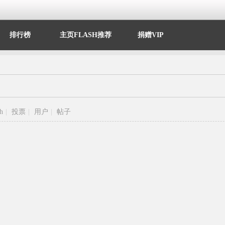
排行榜
主页FLASH推荐
捐赠VIP
sh
|
投票
|
用户
|
帖子