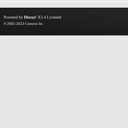
Powered by
Discuz!
X3.4
Licensed
© 2001-2013
Comsenz Inc.
迷