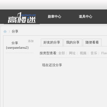
勋章中心
道具中心
分享
添加
好友的分享
我的分享
随便看看
分享
{userpanelarea2}
高
›
按类型查看:
全部
|
网址
|
视频
|
音乐
|
Fla
现在还没分享
楼