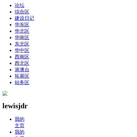
论坛
综合区
建设日记
华东区
华北区
华南区
东北区
华中区
西南区
西北区
港澳台
拓展区
站务区
lewisjdr
我的
主页
我的