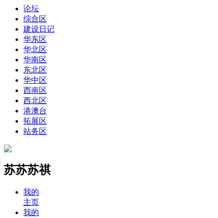
论坛
综合区
建设日记
华东区
华北区
华南区
东北区
华中区
西南区
西北区
港澳台
拓展区
站务区
苏苏苏祺
我的
主页
我的