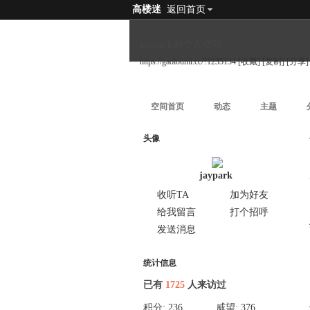
高楼迷
返回首页
jaypark的个人空间
https://gaoloumi.cc/?1235134
[收藏]
[复制]
[分享]
空间首页
动态
主题
头像
jaypark
收听TA
加为好友
给我留言
打个招呼
发送消息
统计信息
已有
1725
人来访过
积分:
236
威望:
376