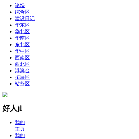
论坛
综合区
建设日记
华东区
华北区
华南区
东北区
华中区
西南区
西北区
港澳台
拓展区
站务区
好人jl
我的
主页
我的