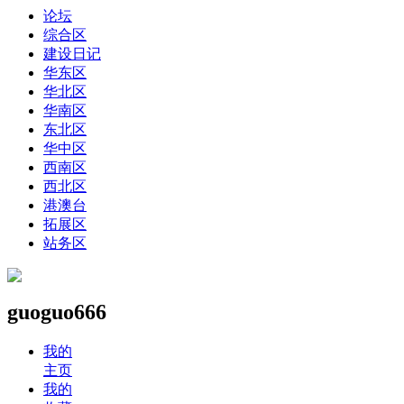
论坛
综合区
建设日记
华东区
华北区
华南区
东北区
华中区
西南区
西北区
港澳台
拓展区
站务区
guoguo666
我的
主页
我的