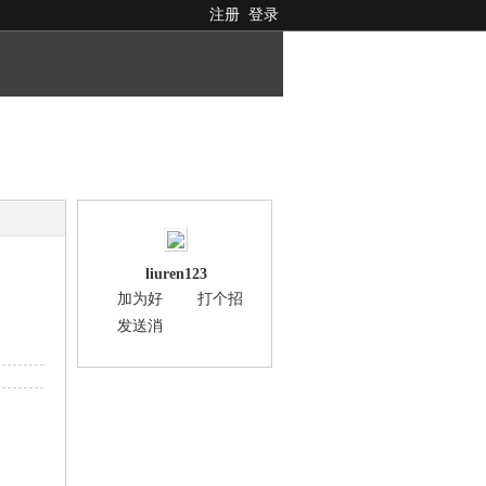
注册
登录
liuren123
加为好
打个招
友
呼
发送消
息