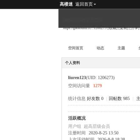
高楼迷
返回首页
liuren123的个人空间
https://gaoloumi.cc/?1206273
[收藏]
[复制]
[分享]
空间首页
动态
主题
个人资料
liuren123
(UID: 1206273)
空间访问量
1279
统计信息
好友数 0
|
回帖数 985
|
主
活跃概况
用户组
超高层级会员
注册时间
2020-8-25 13:50
上次活动时间
2026-8-8 18:38