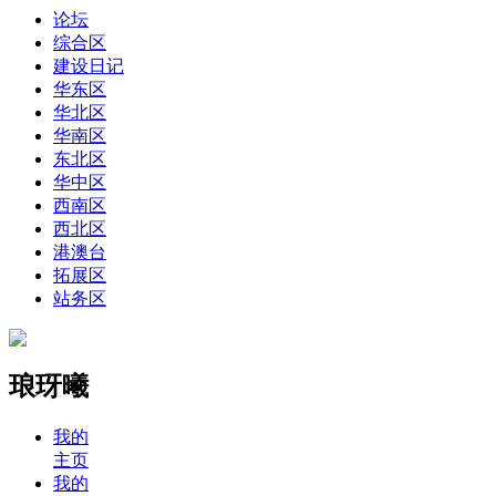
论坛
综合区
建设日记
华东区
华北区
华南区
东北区
华中区
西南区
西北区
港澳台
拓展区
站务区
琅玡曦
我的
主页
我的