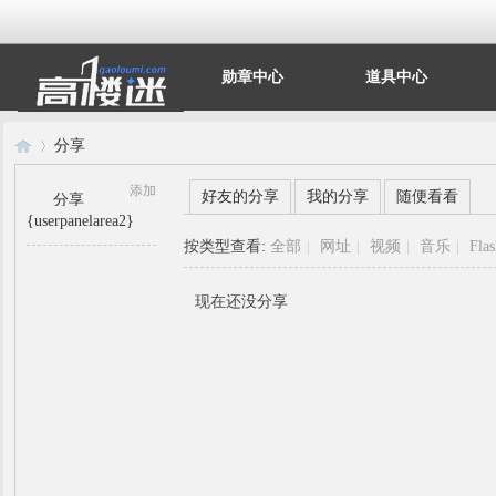
勋章中心
道具中心
分享
添加
好友的分享
我的分享
随便看看
分享
{userpanelarea2}
高
›
按类型查看:
全部
|
网址
|
视频
|
音乐
|
Fla
现在还没分享
楼