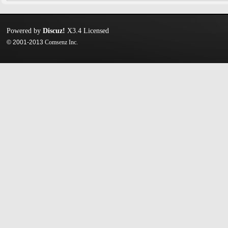
Powered by
Discuz!
X3.4
Licensed
© 2001-2013
Comsenz Inc.
迷