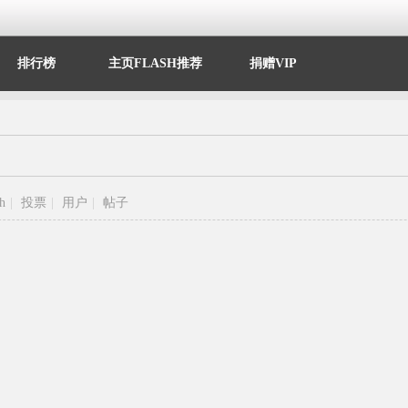
排行榜
主页FLASH推荐
捐赠VIP
sh
|
投票
|
用户
|
帖子