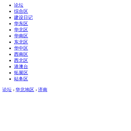
论坛
综合区
建设日记
华东区
华北区
华南区
东北区
华中区
西南区
西北区
港澳台
拓展区
站务区
论坛
›
华北地区
›
济南