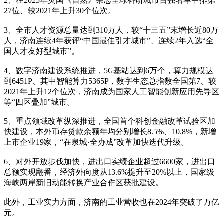
2、在2025年英国《自然》杂志全球科研城市百强名单中排第
27位、较2021年上升30个位次。
3、全市人才资源总量达到310万人，较“十三五”末增长近80万
人，济南连续4年获评“中国最佳引才城市”、连续2年入选“全
国人才友好型城市”。
4、数字济南建设系统推进，5G基站达到6万个，算力规模达
到6451P、其中智能算力5365P，数字生态总指数全国第7、较
2021年上升12个位次，济南成为国家人工智能创新应用先导区
等“四区叠加”城市。
5、重点领域改革纵深推进，全国首个科创金融改革试验区加
快建设，本外币存贷款余额年均分别增长8.5%、10.8%，新增
上市企业19家，“在泉城·全办成”改革加快迭代升级。
6、对外开放步伐加快，进出口实绩企业超过6600家，进出口
总额实现翻番，经济外向度从13.6%提升至20%以上，国家级
海峡两岸新旧动能转换产业合作区获批建设。
此外，工业实力方面，济南的工业营收也在2024年突破了万亿
元。