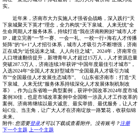
实。
近年来，济南市大力实施人才强省会战略，深入践行“天
下泉城聚天下英才”理念，全力构筑“天下泉城、人来无忧”全
生命周期人才服务体系，持续打造“我在济南刚刚好”城市人才
IP，建立完善“一节一赛、一会一礼、一校一行+海右人才传播
矩阵”的“6+1”人才招引体系，城市人才吸引力不断增强，济南
正在成为“近悦远来之城、人人向往之城”。2024年，济南常住
人口增速翻倍提升，新增青年人才超过15万人，人才资源总量
突破287.5万人，济南连续3年获评“中国年度最佳引才城市”，
入选2024年“全国人才友好型城市”“全国最具人才吸引力城
市”“全国最佳人才发展生态城市”。《山东省济南市：打造“天
下泉城、人来无忧”服务体系持续深化人才发展体制机制改
革》，作为山东省唯一典型案例，获评中国改革2024年度市域
案例30佳，也是市域改革案例中全国唯一涉及人才工作改革的
案例。济南将继续以最大诚意、最实举措、最优服务，让人才
站C位、当主角，让广大人才在济南绽放一路繁花，收获似锦
未来。
附件:
您需要
登录
才可以下载或查看附件。没有账号？
注册
下一个主题
上一个主题