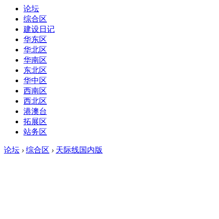
论坛
综合区
建设日记
华东区
华北区
华南区
东北区
华中区
西南区
西北区
港澳台
拓展区
站务区
论坛
›
综合区
›
天际线国内版