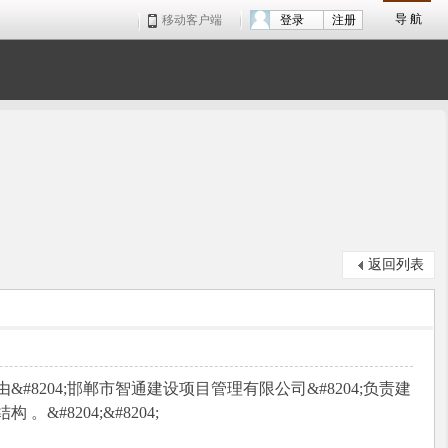
导 航
移动客户端
登录
注册
返回列表
由&#8204;邯郸市智通建设项目管理有限公司&#8204;负责建
&#8204;&#8204;