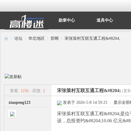
勋章中心
道具中心
论坛
华北地区
邯郸
宋张策村互联互通工程&#8204;
高
»
›
›
›
宋张策村互联互通工程&#8204;
查看:
1256
|
回复:
2
[复
xiaopeng123
发表于 2026-5-8 14:59:25
|
显示全部
宋张策村互联互通工程&#8204;是位
设，总投资约&#8204;10.06 亿元
楼