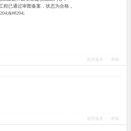
排水桥梁工程已通过审图备案，状态为合格 。
;&#8204;
使用道具
举报
使用道具
举报