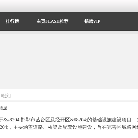
排行榜
主页FLASH推荐
捐赠VIP
制链接]
楼层
于&#8204;邯郸市丛台区及经开区&#8204;的基础设施建设项目，
&#8204;，主要涵盖道路、桥梁及配套设施建设，旨在完善区域路网结构 。