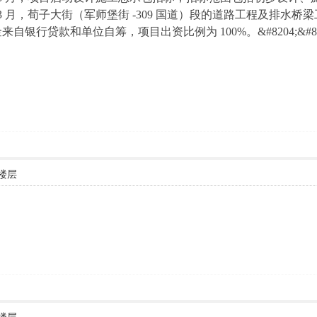
026 年 3 月，荀子大街（军师堡街 -309 国道）段的道路工程及
金来自银行贷款和单位自筹，项目出资比例为 100%。&#8204;&#8204
楼层