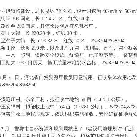
含 4 段道路建设，总长度约 7219 米，设计时速为 40km/h 至 50km
至 309 国道，长 1154.71 米，红线 60 米 。
：紫山路南至 309 国道，具体长度包含在总规模中 。
至荀子大街，长 220.23 米，红线 30 米 。
荀子大街，长 5199.32 米，红线 50 米 。&#8204;&#8204;
漳桥 1 座，长度 219 米，以及北军亓沟、胜利渠、南军亓沟小桥各 1 座 
包括排水、中水、照明、道路安全设施（红绿灯、电子警察等）、智慧货运中
划工期为 1097 日历天，施工质量标准要求合格 。&#8204;&#8204;
26 年 4 月 21 日，河北省自然资源厅批复同意转用、征收集体农用地及
#8204;&#8204;
兼庄乡汉霸庄村、东辛庄村，拟征收土地约 58 亩（3.8411 公顷）。
王安堡村，拟征收土地约 15.4 亩（1.0281 公顷）。&#8204;&#8204
求严格落实征收土地程序规定，依法组织实施征收，安排好被征地群众的生产生
：2025 年 12 月，邯郸市自然资源和规划局核发了《建设用地规划
2025 年 6 月，项目启动设计施工总承包招标，招标范围包括初步设