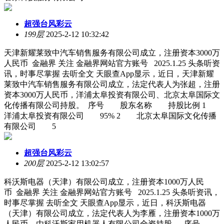
超强台风彩云
199层
2025-2-12 10:32:42
天津新耀莱致中汽车销售服务有限公司成立，注册资本3000万
人民币 金融界 关注 金融界网站官方账号 2025.1.25 头条听资
讯，时事尽掌握 去听全文 天眼查App显示，近日，天津新耀
莱致中汽车销售服务有限公司成立，法定代表人为张超，注册
资本3000万人民币，洋浦太阜投资有限公司、北京太阜国际文
化传播有限公司持股。 序号 股东名称 持股比例 1
洋浦太阜投资有限公司 95% 2 北京太阜国际文化传播
有限公司 5
超强台风彩云
200层
2025-2-12 13:02:57
科沃斯电器（天津）有限公司成立，注册资本1000万人民
币 金融界 关注 金融界网站官方账号 2025.1.25 头条听资讯，
时事尽掌握 去听全文 天眼查App显示，近日，科沃斯电器
（天津）有限公司成立，法定代表人为李雁，注册资本1000万
人民币，由科沃斯家用机器人有限公司全资持股。 序号