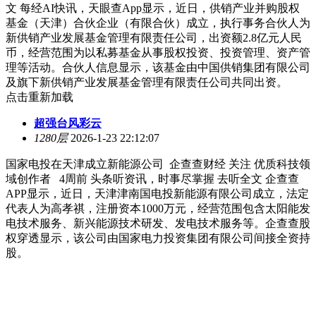
文 每经AI快讯，天眼查App显示，近日，供销产业并购股权
基金（天津）合伙企业（有限合伙）成立，执行事务合伙人为
新供销产业发展基金管理有限责任公司，出资额2.8亿元人民
币，经营范围为以私募基金从事股权投资、投资管理、资产管
理等活动。合伙人信息显示，该基金由中国供销集团有限公司
及旗下新供销产业发展基金管理有限责任公司共同出资。
点击重新加载
超强台风彩云
1280层
2026-1-23 22:12:07
国家电投在天津成立新能源公司 企查查财经 关注 优质科技领
域创作者 4周前 头条听资讯，时事尽掌握 去听全文 企查查
APP显示，近日，天津津南国电投新能源有限公司成立，法定
代表人为高孝祺，注册资本1000万元，经营范围包含太阳能发
电技术服务、新兴能源技术研发、发电技术服务等。企查查股
权穿透显示，该公司由国家电力投资集团有限公司间接全资持
股。