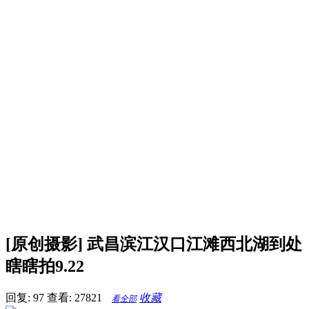
[原创摄影] 武昌滨江汉口江滩西北湖到处
瞎瞎拍9.22
回复: 97
查看: 27821
收藏
看全部