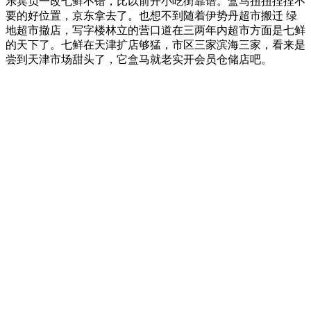
乐宾负一改七鲜不错，比以前开小吃街靠谱。盒马扭扭捏捏不
要的好位置，京东拿去了。也想不到随着伊势丹超市搬迁 绿
地超市撤店，写字楼林立的营口道在三两年内超市方面是七鲜
的天下了。七鲜在天津扩店够猛，市区三家滨海三家，看来是
尝到天津市场甜头了，它盒马就老实开会员仓储店吧。