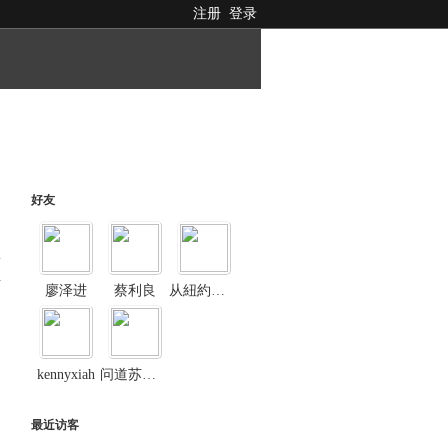
注册
登录
好友
料
廖泽进
蔡利良
从紐約飞瀋陽
kennyxiah
问道苏锡常
最近访客