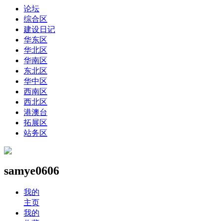
论坛
综合区
建设日记
华东区
华北区
华南区
东北区
华中区
西南区
西北区
港澳台
拓展区
站务区
samye0606
我的
主页
我的