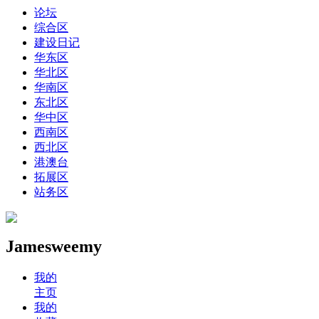
论坛
综合区
建设日记
华东区
华北区
华南区
东北区
华中区
西南区
西北区
港澳台
拓展区
站务区
Jamesweemy
我的
主页
我的