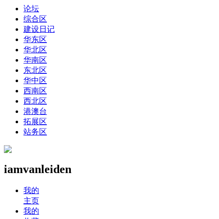
论坛
综合区
建设日记
华东区
华北区
华南区
东北区
华中区
西南区
西北区
港澳台
拓展区
站务区
iamvanleiden
我的
主页
我的