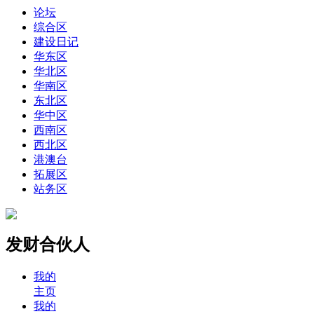
论坛
综合区
建设日记
华东区
华北区
华南区
东北区
华中区
西南区
西北区
港澳台
拓展区
站务区
发财合伙人
我的
主页
我的