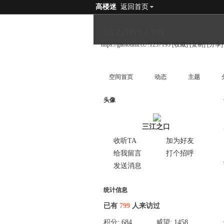
高楼迷
返回首页
三江之口的个人空间
https://gaoloumi.cc/?1237193
[收藏]
[复制]
[分享]
空间首页
动态
主题
头像
三江之口
收听TA
加为好友
给我留言
打个招呼
发送消息
统计信息
已有
799
人来访过
积分:
684
威望:
1458