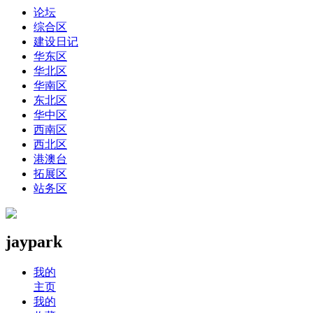
论坛
综合区
建设日记
华东区
华北区
华南区
东北区
华中区
西南区
西北区
港澳台
拓展区
站务区
jaypark
我的
主页
我的