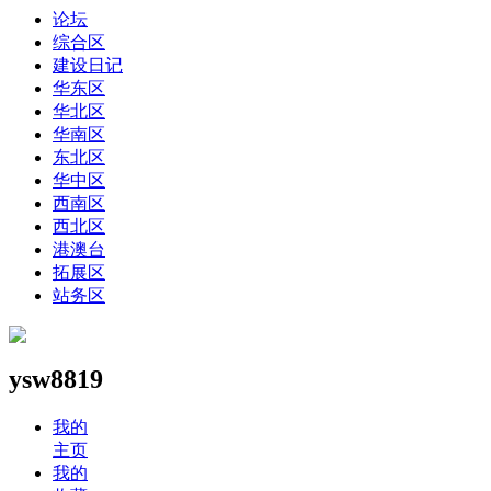
论坛
综合区
建设日记
华东区
华北区
华南区
东北区
华中区
西南区
西北区
港澳台
拓展区
站务区
ysw8819
我的
主页
我的