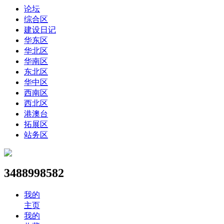
论坛
综合区
建设日记
华东区
华北区
华南区
东北区
华中区
西南区
西北区
港澳台
拓展区
站务区
3488998582
我的
主页
我的